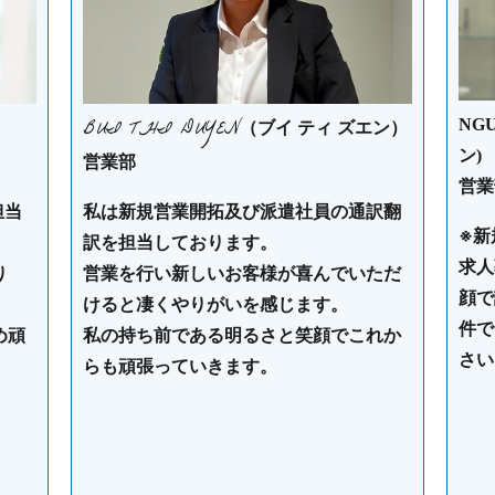
BUI THI DUYEN
NG
（ブイ ティ ズエン）
ン)
営業部
営業
担当
私は新規営業開拓及び派遣社員の通訳翻
※新
訳を担当しております。
求人
り
営業を行い新しいお客様が喜んでいただ
顔で
けると凄くやりがいを感じます。
件で
め頑
私の持ち前である明るさと笑顔でこれか
さい
らも頑張っていきます。