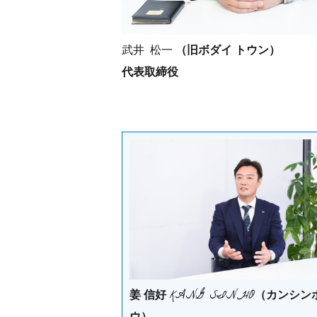
武井 松一
（旧ボダイ トウン）
代表取締役
KANG SINHO
姜 信好
（カンシン
ウ）