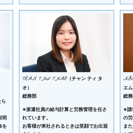
TRAN THI THAO
NG
（チャン ティ タ
オ）
エム
総務部
総務
たら
※派遣社員の給与計算と労務管理を任さ
※請
説明
れています。
の労
集を
お客様が来社されるときは笑顔でお出迎
また