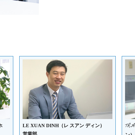
TR
ホ
LE XUAN DINH（レ スアン ディン）
営業部
ン）