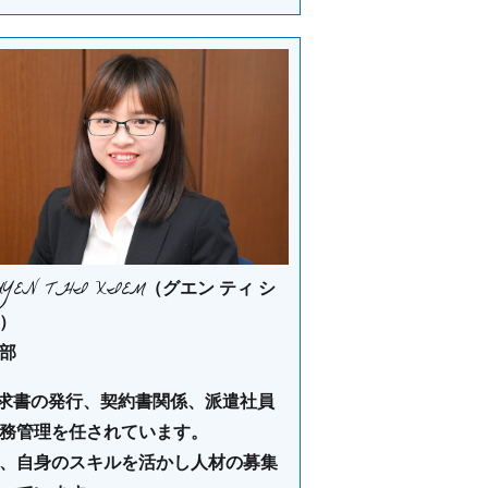
UYEN THI XIEM
（グエン ティ シ
）
部
求書の発行、契約書関係、派遣社員
務管理を任されています。
、自身のスキルを活かし人材の募集