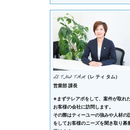
LE THI TAM
（レ ティ タム）
営業部 課長
※まずテレアポをして、案件が取れ
お客様の会社に訪問します。
その際はティーユーの強みや人材の
をしてお客様のニーズを聞き取り募