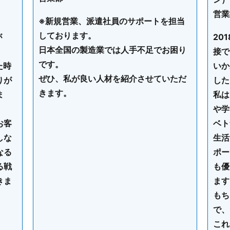
営業
※新規営業、派遣社員のサポートを担当
しております。
が
20
日本全国の製造業では人手不足でお困り
。
接で
です。
た時
いか
ぜひ、私が良い人材を紹介させていただ
りが
した
きます。
ま
私は
や学
お客
ベト
しな
生活
なる
ポー
る戦
も優
きま
ます
もち
で、
これ