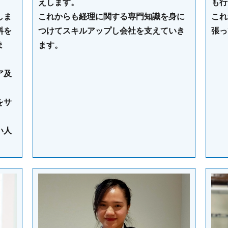
えします。
も行
しま
これからも経理に関する専門知識を身に
これ
料を
つけてスキルアップし会社を支えていき
張っ
ま
ます。
ア及
をサ
い人